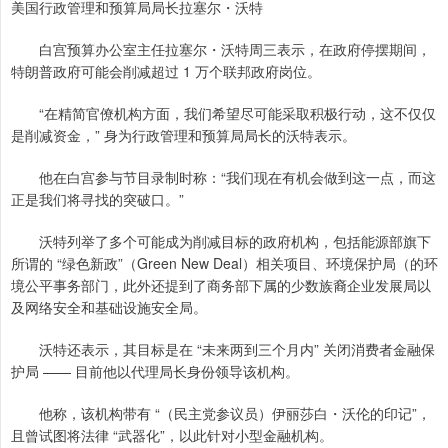
美国行政管理和预算局局长拉塞尔・沃特
白宫预算办公室主任拉塞尔・沃特周三表示，在政府停摆期间，
特朗普政府可能会削减超过 1 万个联邦政府岗位。
“在精简官僚机构方面，我们希望尽可能采取积极行动，这不仅仅
是削减资金，” 身为行政管理和预算局局长的沃特表示。
他在白宫参与节目录制时称：“我们现在有机会做到这一点，而这
正是我们将寻找的突破口。”
沃特列举了多个可能成为削减目标的政府机构，包括能源部旗下
所谓的 “绿色新政”（Green New Deal）相关项目、环境保护局（的环
境公平事务部门，此外还提到了商务部下属的少数族裔企业发展局以
及网络安全和基础设施安全局。
沃特还表示，其目标是在 “未来两到三个月内” 关闭消费者金融保
护局 —— 目前他以代理局长身份领导该机构。
他称，该机构带有 “（民主党参议员）伊丽莎白・沃伦的印记”，
且曾试图将法律 “武器化”，以此针对小型金融机构。