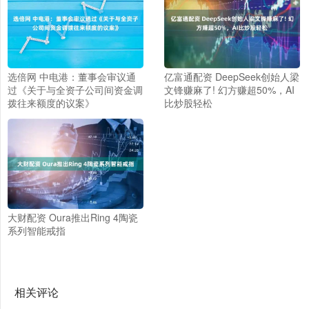
选倍网 中电港：董事会审议通
亿富通配资 DeepSeek创始人梁
过《关于与全资子公司间资金调
文锋赚麻了! 幻方赚超50%，AI
拨往来额度的议案》
比炒股轻松
大财配资 Oura推出Ring 4陶瓷
系列智能戒指
相关评论