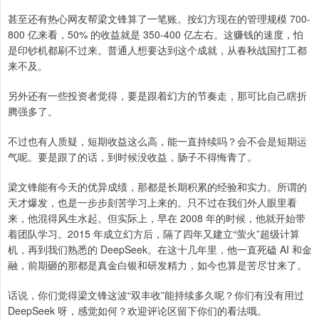
甚至还有热心网友帮梁文锋算了一笔账。按幻方现在的管理规模 700-
800 亿来看，50% 的收益就是 350-400 亿左右。这赚钱的速度，怕
是印钞机都刷不过来。普通人想要达到这个成就，从春秋战国打工都
来不及。
另外还有一些投资者觉得，要是跟着幻方的节奏走，那可比自己瞎折
腾强多了。
不过也有人质疑，短期收益这么高，能一直持续吗？会不会是短期运
气呢。要是跟了的话，到时候没收益，肠子不得悔青了。
梁文锋能有今天的优异成绩，那都是长期积累的经验和实力。所谓的
天才爆发，也是一步步刻苦学习上来的。只不过在我们外人眼里看
来，他混得风生水起。但实际上，早在 2008 年的时候，他就开始带
着团队学习。2015 年成立幻方后，隔了四年又建立“萤火”超级计算
机，再到我们熟悉的 DeepSeek。在这十几年里，他一直死磕 AI 和金
融，前期砸的那都是真金白银和研发精力，如今也算是苦尽甘来了。
话说，你们觉得梁文锋这波“双丰收”能持续多久呢？你们有没有用过
DeepSeek 呀，感觉如何？欢迎评论区留下你们的看法哦。