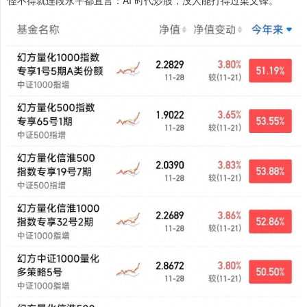
怪不得就连段永平都直言：AI 时代炒股，没人能打得过梁文锋。