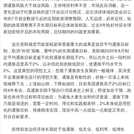
调通胀风险大于就业风险，主张维持利率不变，市场反应消极。这一
变化是由于纪要反映的是7月会议讨论情况，这次演讲体现的是会后公
布的7月就业数据引起的近期政策调整预期。人无远虑，必有近忧，短
期的政策调整离不开长期目标和总体政策框架。过去5年恰好对应全球
新冠疫情开启的本轮周期，总结期间的问题更加重要。
这次美联储货币政策框架审查最重大的成果是放弃平均通胀目标
制，取消“补偿”策略，重申2%的长期通胀目标。美联储2020年8月制
定平均通胀目标是鉴于此前通胀长期低于2%，所以允许之后一段时间
内通胀适度高于2%，以补偿此前的较低部分，使通胀平均水平为
2%。这是典型的理想主义：忽视了通胀发生发展的一般规律，其演变
不会遵循事先设计的理想方案。通胀是有黏性的，价格一旦涨上来就
很难降下去，上涨如山倒，下降如抽丝，目前美国通胀高于2%目标已
经4年有余。高通胀非因干预自行消退者史上鲜见；即使加息干预，政
策也有传导过程和滞后效应；为避免大量失业和经济衰退，通胀下降
只能是渐进的，需要一定时间。理论和实践都表明，2%本身就是理想
化的通胀目标，很难精准实现，现实中高一点或低一点都是正常的，
符合目标要求。
疫情前发达经济体长期处于低通胀、低失业、低利率、低增长