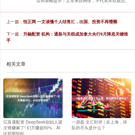
众和策略提示：文章来自网络，不代表本站观点。
上一篇：
恒正网 一文读懂个人结售汇，出国、投资不再懵圈
下一篇：
升融配资 机构：通胀与关税成加拿大央行9月降息关键推
手
相关文章
亿富通配资 DeepSeek创始人梁
一鼎盈 文汇时评 | 在上海，排
文锋赚麻了! 幻方赚超50%，AI
队的尽头是什么？
比炒股轻松