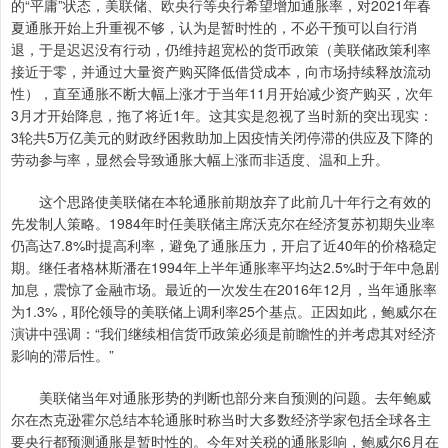
的“平庸”状态，美联储、欧央行等央行希望增加通胀率，对2021年春
夏通胀开始上升重视不够，认为是暂时性的，不必干预可以自行消
退，于是迟迟没有行动，仍维持超宽松的货币政策（美联储政策利率
接近于零，并通过大量资产购买降低借贷成本，向市场持续释放流动
性），直至通胀不断大幅上涨才于当年11月开始减少资产购买，次年
3月才开始降息，拖了将近1年。这其实是忽视了当时新的突出现实：
3轮共5万亿美元的财政纾困救助加上因疫情关闭停滞的供应及下降的
劳动参与率，显然会导致通胀大幅上涨而非适度、温和上升。
这个思路使美联储在本轮通胀前期放弃了此前几十年行之有效的
先发制人策略。1984年时任美联储主席沃克尔在经济复苏初期失业率
仍高达7.8%时提高利率，避免了通胀压力，开启了近40年的价格稳定
期。继任者格林斯潘在1994年上半年通胀率平均达2.5%时于年中急剧
加息，震惊了金融市场。最近的一次发生在2016年12月，当年通胀率
为1.3%，耶伦领导的美联储上调利率25个基点。正因如此，鲍威尔在
演讲中强调：“我们继续相信货币政策必须是前瞻性的并考虑其对经济
影响的滞后性。”
美联储当年对通胀形势的判断也部分来自预测的问题。去年鲍威
尔在杰克逊霍尔总结本轮通胀时称当时大多数经济学家包括全球各主
要央行都预测通胀是暂时性的。今年对关税的通胀影响，鲍威尔6月在