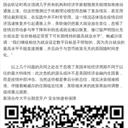
国会听证时再次强调几乎所有机构和经济学家都预测关税增加将推动
通胀上涨。但这些预测过于依赖理论模型而忽略了复杂现实，甚至用
理论裁剪现实，在实践中并不时常管用。这一情况还体现在疫情后经
济迅速恢复并引起通胀上升，美联储仍把最大就业放在首位，忽视了
疫情后劳动参与率下降和补助造成就业难以恢复。修订版声明指出充
分就业是“在价格稳定背景下可长期维持的最高就业水平”。鲍威尔强
调：“我们继续相信为就业设定数字目标是不明智的，因为充分就业的
最高水平不能直接测量，并且由于与货币政策无关的原因随时间变
化。”
以上几个问题的共同之处在于忽视了美国本轮经济周期不同于以
往的最大特殊性：此次危机的源头或许不是美国经济金融内生因素，
而是疫情外部冲击。当然这些都是事后分析总结，现实决策很难精
准。伴随着鲍威尔的任期临近结束，美联储未来的政策将如何调整，
值得重点观察。
新浪合作大平台期货开户 安全快捷有保障