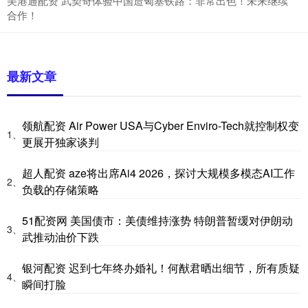
美港通配资 武契奇体验中国造匈塞铁路：非常出色！未来继续
合作！
最新文章
领航配资 Air Power USA与Cyber Enviro-Tech就控制权变
1、
更展开独家谈判
超人配资 aze将出席Ai4 2026，探讨大规模多模态AI工作
2、
负载的存储策略
51配资网 美国债市：美债维持涨势 特朗普暂缓对伊朗动
3、
武推动油价下跌
银河配资 迟到七年终办婚礼！何猷君晒出细节，所有质疑
4、
瞬间打脸