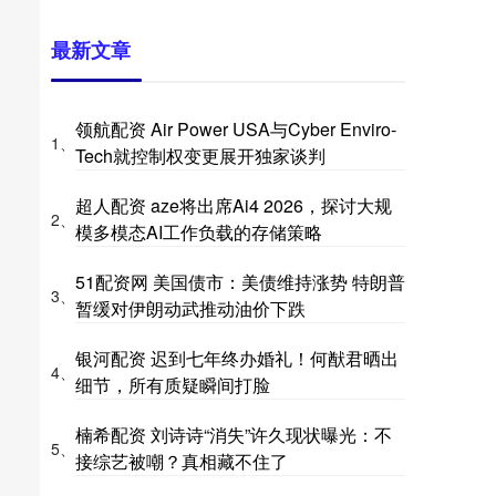
最新文章
领航配资 Air Power USA与Cyber Enviro-
1、
Tech就控制权变更展开独家谈判
超人配资 aze将出席Ai4 2026，探讨大规
2、
模多模态AI工作负载的存储策略
51配资网 美国债市：美债维持涨势 特朗普
3、
暂缓对伊朗动武推动油价下跌
银河配资 迟到七年终办婚礼！何猷君晒出
4、
细节，所有质疑瞬间打脸
楠希配资 刘诗诗“消失”许久现状曝光：不
5、
接综艺被嘲？真相藏不住了