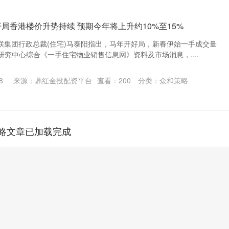
局香港楼价升势持续 预期今年将上升约10%至15%
美联集团行政总裁(住宅)马泰阳指出，马年开好局，新春伊始一手成交量
究中心综合《一手住宅物业销售信息网》资料及市场消息，....
8
来源：鼎红金投配资平台
查看：
200
分类：
众和策略
略文章已加载完成