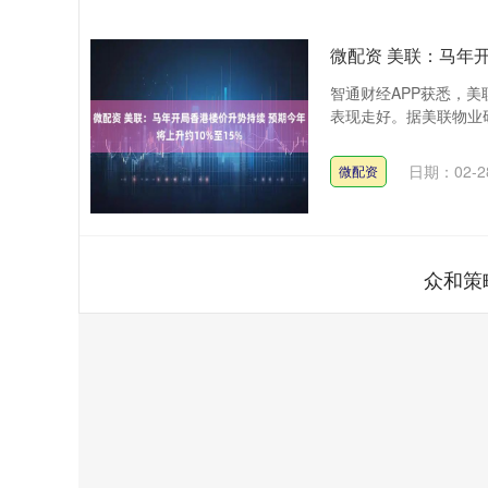
微配资 美联：马年开
智通财经APP获悉，
表现走好。据美联物业研
日期：02-2
微配资
众和策