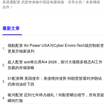
美港通配资 武契奇体验中国造匈塞铁路：非常出色！未来继续
合作！
最新文章
领航配资 Air Power USA与Cyber Enviro-Tech就控制权变
1、
更展开独家谈判
超人配资 aze将出席Ai4 2026，探讨大规模多模态AI工作
2、
负载的存储策略
51配资网 美国债市：美债维持涨势 特朗普暂缓对伊朗动
3、
武推动油价下跌
银河配资 迟到七年终办婚礼！何猷君晒出细节，所有质疑
4、
瞬间打脸