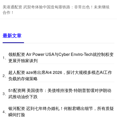
美港通配资 武契奇体验中国造匈塞铁路：非常出色！未来继续
合作！
最新文章
领航配资 Air Power USA与Cyber Enviro-Tech就控制权变
1、
更展开独家谈判
超人配资 aze将出席Ai4 2026，探讨大规模多模态AI工作
2、
负载的存储策略
51配资网 美国债市：美债维持涨势 特朗普暂缓对伊朗动
3、
武推动油价下跌
银河配资 迟到七年终办婚礼！何猷君晒出细节，所有质疑
4、
瞬间打脸