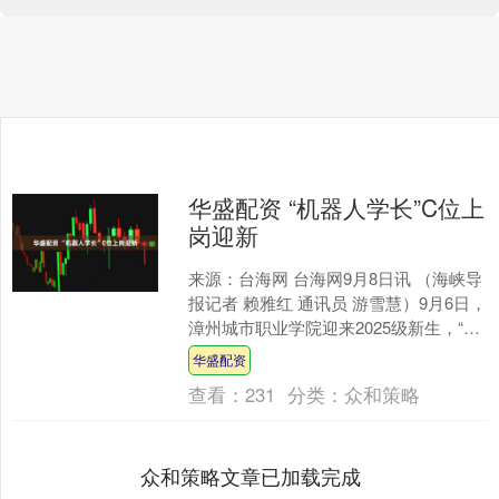
华盛配资 “机器人学长”C位上
岗迎新
来源：台海网 台海网9月8日讯 （海峡导
报记者 赖雅红 通讯员 游雪慧）9月6日，
漳州城市职业学院迎来2025级新生，“机
器人学长”首次亮相迎新现场，这也是漳
华盛配资
州....
查看：
231
分类：
众和策略
众和策略文章已加载完成