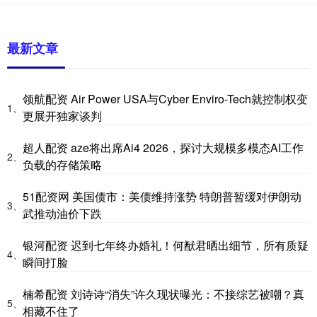
最新文章
领航配资 Air Power USA与Cyber Enviro-Tech就控制权变
1、
更展开独家谈判
超人配资 aze将出席Ai4 2026，探讨大规模多模态AI工作
2、
负载的存储策略
51配资网 美国债市：美债维持涨势 特朗普暂缓对伊朗动
3、
武推动油价下跌
银河配资 迟到七年终办婚礼！何猷君晒出细节，所有质疑
4、
瞬间打脸
楠希配资 刘诗诗“消失”许久现状曝光：不接综艺被嘲？真
5、
相藏不住了