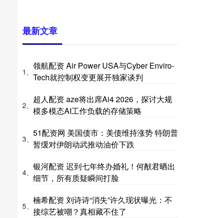
最新文章
领航配资 Air Power USA与Cyber Enviro-
1、
Tech就控制权变更展开独家谈判
超人配资 aze将出席Ai4 2026，探讨大规
2、
模多模态AI工作负载的存储策略
51配资网 美国债市：美债维持涨势 特朗普
3、
暂缓对伊朗动武推动油价下跌
银河配资 迟到七年终办婚礼！何猷君晒出
4、
细节，所有质疑瞬间打脸
楠希配资 刘诗诗“消失”许久现状曝光：不
5、
接综艺被嘲？真相藏不住了