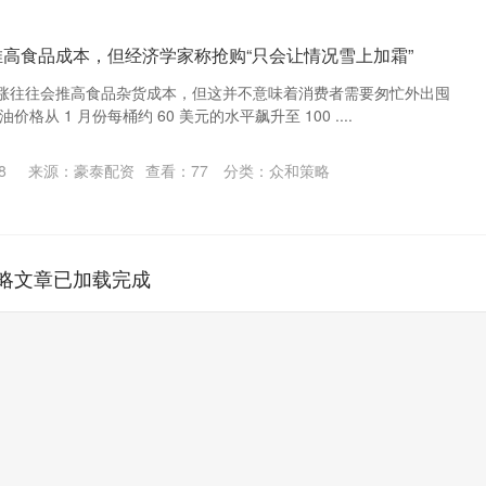
推高食品成本，但经济学家称抢购“只会让情况雪上加霜”
涨往往会推高食品杂货成本，但这并不意味着消费者需要匆忙外出囤
格从 1 月份每桶约 60 美元的水平飙升至 100 ....
8
来源：豪泰配资
查看：
77
分类：
众和策略
略文章已加载完成