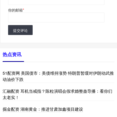
你的邮箱
*
提交评论
热点资讯
51配资网 美国债市：美债维持涨势 特朗普暂缓对伊朗动武推
动油价下跌
汇融配资 耳机当戒指？陈粒演唱会假求婚整蛊导播：看你们
太老实！
掘金配资 湖南黄金：推进甘肃加鑫项目建设