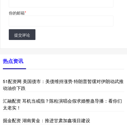
你的邮箱
*
提交评论
热点资讯
51配资网 美国债市：美债维持涨势 特朗普暂缓对伊朗动武推
动油价下跌
汇融配资 耳机当戒指？陈粒演唱会假求婚整蛊导播：看你们
太老实！
掘金配资 湖南黄金：推进甘肃加鑫项目建设