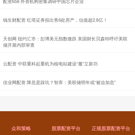
配资658 外资机构密集调研中国芯片企业
钱生财配资 红塔证券拟出售6处房产，估值超2.6亿！
天创网 纽约汇市：彭博美元指数微跌 美国财长贝森特呼吁美联
储开展内部审查
云配资 中联重科起重机为核电站建设“履”立新功
佳业网配资 降息是踩坑？智库：美联储明年或“被迫加息”
众和策略
股票配资平台
正规股票配资平台