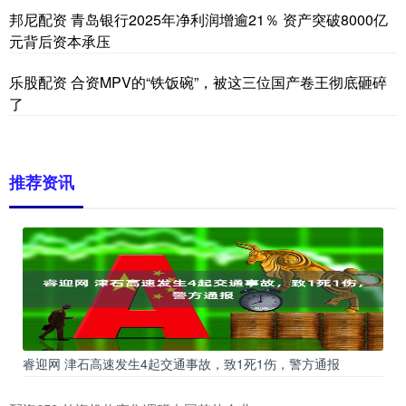
邦尼配资 青岛银行2025年净利润增逾21％ 资产突破8000亿
元背后资本承压
乐股配资 合资MPV的“铁饭碗”，被这三位国产卷王彻底砸碎
了
推荐资讯
睿迎网 津石高速发生4起交通事故，致1死1伤，警方通报