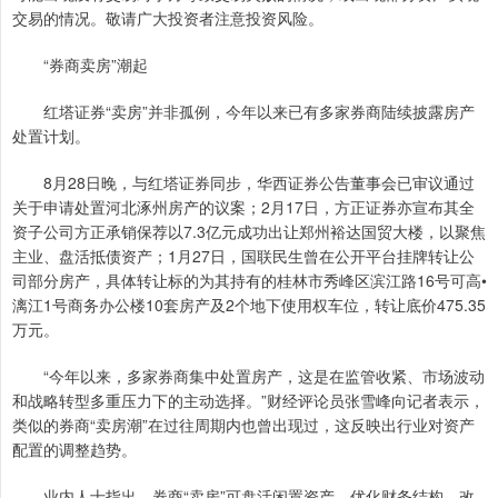
交易的情况。敬请广大投资者注意投资风险。
“券商卖房”潮起
红塔证券“卖房”并非孤例，今年以来已有多家券商陆续披露房产
处置计划。
8月28日晚，与红塔证券同步，华西证券公告董事会已审议通过
关于申请处置河北涿州房产的议案；2月17日，方正证券亦宣布其全
资子公司方正承销保荐以7.3亿元成功出让郑州裕达国贸大楼，以聚焦
主业、盘活抵债资产；1月27日，国联民生曾在公开平台挂牌转让公
司部分房产，具体转让标的为其持有的桂林市秀峰区滨江路16号可高•
漓江1号商务办公楼10套房产及2个地下使用权车位，转让底价475.35
万元。
“今年以来，多家券商集中处置房产，这是在监管收紧、市场波动
和战略转型多重压力下的主动选择。”财经评论员张雪峰向记者表示，
类似的券商“卖房潮”在过往周期内也曾出现过，这反映出行业对资产
配置的调整趋势。
业内人士指出，券商“卖房”可盘活闲置资产、优化财务结构、改