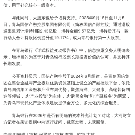
债，用于补充核心一级资本。
与此同时，大股东也给予增持支持。2025年9月15日至11月5
日，青岛国信产融控股集团有限公司（简称国信产融控股）通过港股
通渠道累计增持H股2.43亿股，增持金额9.57亿元，增持后其与一致
行动人合计持股比例提升至19.17%，成为青岛银行第一大股东。
在青岛银行《详式权益变动报告书》中，信息披露义务人明确表
示，增持目的为基于对青岛银行股票长期投资价值的认可，并支持其
长期发展。
公开资料显示，国信产融控股于2024年6月组建，是青岛国信集
团在整合金融与产业板块优质资源基础上设立的产融控股平台，依托
青岛国信集团金融和产业布局优势，聚焦海洋、大健康、高端装备制
造等领域，以“产业投资”为主体，以“牌照金融”和“产融服务”为两翼，
为青岛市现代化产业体系建设提供全方位、多元化的综合服务。
青岛银行在2026年是否有明确的资本补充计划？对此，大河财立
方记者在采访提纲中向该行提问，截至发稿，未获回复。
责编:刘安琪 | 审校:张翼鹏 | 审核:李震 | 监审:古筝