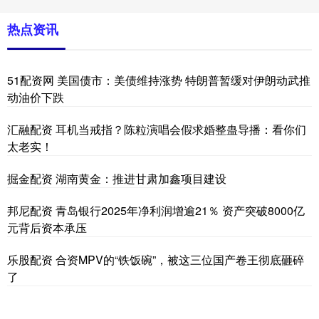
热点资讯
51配资网 美国债市：美债维持涨势 特朗普暂缓对伊朗动武推
动油价下跌
汇融配资 耳机当戒指？陈粒演唱会假求婚整蛊导播：看你们
太老实！
掘金配资 湖南黄金：推进甘肃加鑫项目建设
邦尼配资 青岛银行2025年净利润增逾21％ 资产突破8000亿
元背后资本承压
乐股配资 合资MPV的“铁饭碗”，被这三位国产卷王彻底砸碎
了