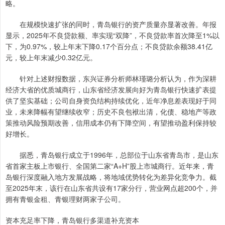
略。
在规模快速扩张的同时，青岛银行的资产质量亦显著改善。年报
显示，2025年不良贷款额、率实现“双降”，不良贷款率首次降至1%以
下，为0.97%，较上年末下降0.17个百分点；不良贷款余额38.41亿
元，较上年末减少0.32亿元。
针对上述财报数据，东兴证券分析师林瑾璐分析认为，作为深耕
经济大省的优质城商行，山东省经济发展向好为青岛银行快速扩表提
供了坚实基础；公司自身资负结构持续优化，近年净息差表现好于同
业，未来降幅有望继续收窄；历史不良包袱出清，化债、稳地产等政
策推动风险预期改善，信用成本仍有下降空间，有望推动盈利保持较
好增长。
据悉，青岛银行成立于1996年，总部位于山东省青岛市，是山东
省首家主板上市银行、全国第二家“A+H”股上市城商行。近年来，青
岛银行深度融入地方发展战略，将地域优势转化为差异化竞争力。截
至2025年末，该行在山东省共设有17家分行，营业网点超200个，并
拥有青银金租、青银理财两家子公司。
资本充足率下降，青岛银行多渠道补充资本