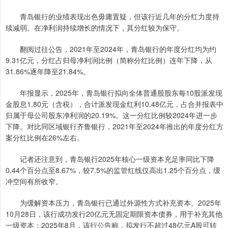
青岛银行的业绩表现出色毋庸置疑，但该行近几年的分红力度持
续减弱。在净利润持续增长的情况下，其分红较为保守。
翻阅过往公告，2021年至2024年，青岛银行的年度分红均为约
9.31亿元，分红占归母净利润比例（简称分红比例）连年下降，从
31.86%逐年降至21.84%。
年报显示，2025年，青岛银行拟向全体普通股股东每10股派发现
金股息1.80元（含税），合计派发现金红利10.48亿元，占合并报表中
归属于母公司股东净利润的20.19%。这一分红比例较2024年进一步
下降。对比同区域银行齐鲁银行，2021年至2024年推出的年度分红方
案分红比例在26%左右。
记者还注意到，青岛银行2025年核心一级资本充足率同比下降
0.44个百分点至8.67%，较7.5%的监管红线仅高出1.25个百分点，缓
冲空间有所收窄。
为缓解资本压力，青岛银行已通过外源性方式补充资本。2025年
10月28日，该行成功发行20亿元无固定期限资本债券，用于补充其他
一级资本；2025年8月，该行公告称，拟发行不超过48亿元A股可转