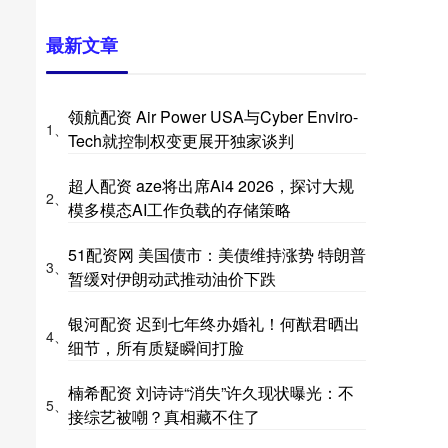
最新文章
领航配资 Air Power USA与Cyber Enviro-
1、
Tech就控制权变更展开独家谈判
超人配资 aze将出席Ai4 2026，探讨大规
2、
模多模态AI工作负载的存储策略
51配资网 美国债市：美债维持涨势 特朗普
3、
暂缓对伊朗动武推动油价下跌
银河配资 迟到七年终办婚礼！何猷君晒出
4、
细节，所有质疑瞬间打脸
楠希配资 刘诗诗“消失”许久现状曝光：不
5、
接综艺被嘲？真相藏不住了