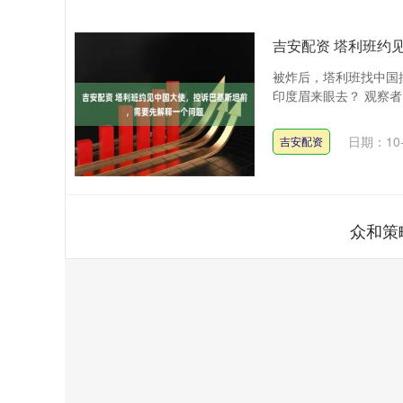
吉安配资 塔利班约
被炸后，塔利班找中国
印度眉来眼去？ 观察者
日期：10-
吉安配资
众和策