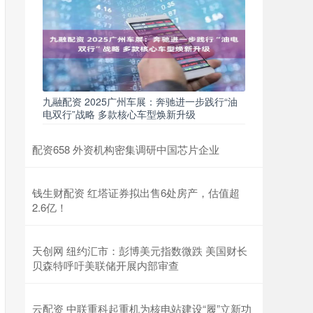
九融配资 2025广州车展：奔驰进一步践行“油
电双行”战略 多款核心车型焕新升级
配资658 外资机构密集调研中国芯片企业
钱生财配资 红塔证券拟出售6处房产，估值超
2.6亿！
天创网 纽约汇市：彭博美元指数微跌 美国财长
贝森特呼吁美联储开展内部审查
云配资 中联重科起重机为核电站建设“履”立新功