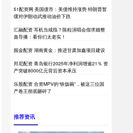
51配资网 美国债市：美债维持涨势 特朗普暂
缓对伊朗动武推动油价下跌
汇融配资 耳机当戒指？陈粒演唱会假求婚整
蛊导播：看你们太老实！
掘金配资 湖南黄金：推进甘肃加鑫项目建设
邦尼配资 青岛银行2025年净利润增逾21％ 资
产突破8000亿元背后资本承压
乐股配资 合资MPV的“铁饭碗”，被这三位国
产卷王彻底砸碎了
推荐资讯